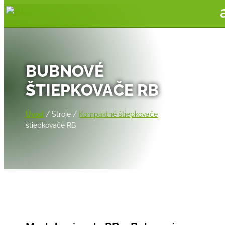
BUBNOVÉ
ŠTIEPKOVAČE RB
Úvod
/ Stroje /
Kompaktné štiepkovače
/ Bubnové
štiepkovače RB