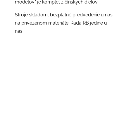
modelov“ je komplet z čínskych dielov.
Stroje skladom, bezplatné predvedenie u nás
na privezenom materiále. Rada RB jedine u
nás.
Bubnový štiepkovač RB-150 NEW V26Úvod / Stroje
/ Kompaktné štiepkovače / Bubnové štiepkovače RB /
Bubnový štiepkovač RB-150 NEW 26Bubnový
štiepkovač RB-150 NEW, ktorý ako jediný predajca
na Slovensku ponúkame, je najvýkonnejší model z
bubnových štiepkovačov najnovšej...