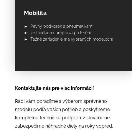
Mobilita
► Pevný podvozok s pneumatikami
► Jednoduchá preprava po teréne
► Ťažné zariadenie (na vybraných modeloch)
Kontaktujte nás pre viac informácií
Radi vám poradíme s výberom správneho
modelu podľa vašich potrieb a poskytneme
kompletnú technickú podporu v slovenčine,
zabezpečíme náhradné diely na roky vopred.