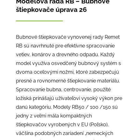
Modelová rada RB – Bubnové
štiepkovače úprava 26
Bubnové štiepkovače vynovenej rady Remet
RB sú navrhnuté pre efektívne spracovanie
vetiev, konárov a drevného odpadu. Každý
model využíva osvedčený bubnový systém s
dvoma oceľovými nožmi, ktoré zabezpečujú
presné a rovnomerné štiepkovanie materiálu.
Spracovanie bubna, centrovanie, použité
ložiská prinášajú užívateľovi vysoký výkon pre
danú kategóriu. Modely RB50 / 100 /150 sú
jedny z veľmi mála kompaktných
štiepkovačov vyrobených v EU (Poľsko),
väčšina podobných zariadení „nemeckých