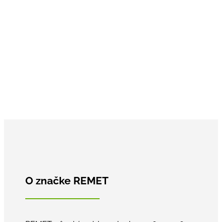
Bubnový štiepkovač RB-50 NEW 26Úvod / Stroje /
Kompaktné štiepkovače / Bubnové štiepkovače RB /
Bubnový štiepkovač RB-50 NEW 26,Bubnový
štiepkovač RB-50 NEW je kompaktný a ľahko
ovládateľný stroj určený na efektívne štiepkovanie
vetiev a konárov s priemerom až do 50...
O značke REMET