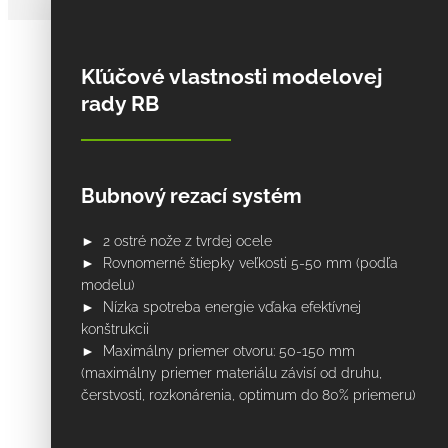
Kľúčové vlastnosti modelovej
rady RB
Bubnový rezací systém
► 2 ostré nože z tvrdej ocele
► Rovnomerné štiepky veľkosti 5-50 mm (podľa
modelu)
► Nízka spotreba energie vďaka efektívnej
konštrukcii
► Maximálny priemer otvoru: 50-150 mm
(maximálny priemer materiálu závisí od druhu,
čerstvosti, rozkonárenia, optimum do 80% priemeru)