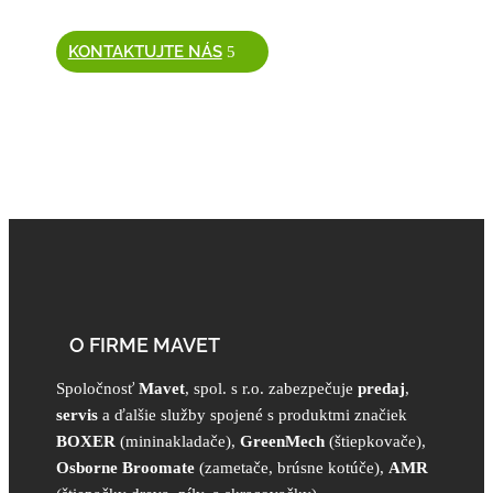
KONTAKTUJTE NÁS
O FIRME MAVET
Spoločnosť
Mavet
, spol. s r.o. zabezpečuje
predaj
,
servis
a ďalšie služby spojené s produktmi značiek
BOXER
(mininakladače),
GreenMech
(štiepkovače),
Osborne Broomate
(zametače, brúsne kotúče),
AMR