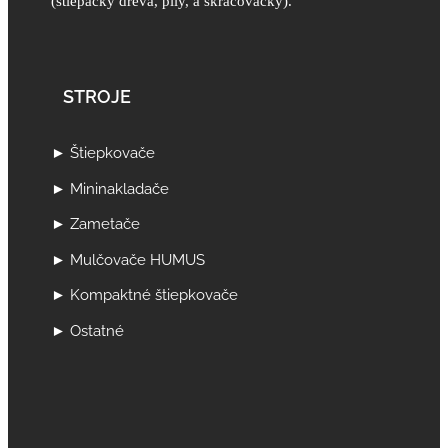
(štiepačky dreva, píly, a skracovačky).
STROJE
► Štiepkovače
► Mininakladače
► Zametače
► Mulčovače HUMUS
► Kompaktné štiepkovače
► Ostatné