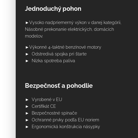
Jednoduchý pohon
►Vysoko nadpriemerný výkon v danej kategórii,
Násobné prekonanie elektrických, domácich
modelov.
►Výkonné 4-taktné benzínové motory
► Odstredivá spojka pri štarte
► Nízka spotreba paliva
Bezpečnosť a pohodlie
► Vyrobené v EU
► Certifikát CE
► Bezpečnostné spínače
► Ochranné prvky podľa EU noriem
► Ergonomická konštrukcia násypky