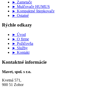
► Zametače
► Mulčovače HUMUS
► Kompaktné štiepkovače
► Ostatné
Rýchle odkazy
► Úvod
► O firme
► Požičovňa
► Služby
► Kontakt
Kontaktné informácie
Mavet, spol. s r.o.
Kvetná 571,
900 51 Zohor
+421 915 222 347
info@strojemavet.sk
matlovic@strojemavet.sk