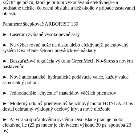
zrýchľuje prácu, ktorá je pritom vykonávaná efektívnejšie a
podstatne tichšie, čo ocení obsluha a tiež okolie v prípade zastavanej
oblasti.
Parametre štiepkovač ARBORIST 130
► Laserom zvárané vysokopevné šasy
► Na výber rovné nože na disku alebo efektívnejší patentovaný
systém Disc Blade šetriaci prevádzkové náklady
► Bezzáťažová regulácia výkonu GreenMech No-Stress s novým
nastavením
► Nové automatické, hydraulické podávacie valce, každý valec
samostatný pohon.
► Jednoduchšie „chytenie“ materiálov väčších priemerov
► Moderný odolný priemyselný benzínový motor HONDA 23 ps
dostal ochranný výklopný ocelový kryt a nové uloženie
► Aj vďaka spoľahlivému systému Disc Blade pracuje motor
efektívnejšie (23 ps motor je ekvivalent výkonu 30 ps, spotreba 23
ps)