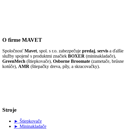
O firme MAVET
Spoločnosť
Mavet
, spol. s r.o. zabezpečuje
predaj
,
servis
a ďalšie
služby spojené s produktmi značiek
BOXER
(mininakladače),
GreenMech
(štiepkovače),
Osborne Broomate
(zametače, brúsne
kotúče),
AMR
(štiepačky dreva, píly, a skracovačky).
Stroje
► Štiepkovače
► Mininakladače