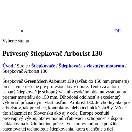
DE
Vyberte stranu
Prívesný štiepkovač Arborist 130
Úvod
/ Stroje /
Štiepkovače
/
Štiepkovače s vlastným motorom
/
Štiepkovač Arborist 130
Štiepkovač
GreenMech Arborist 130
(avšak do 150 mm priemeru)
predstavuje riešenie pre profesionálov v obore. Tento za autom
ťahaný štiepkovač je schopný veľmi vysokého objemu výstupu pre
priemer materiálu do 150 mm. Dlhodobá odolnosť a excelentný
výkon sú príznačnými vlastnosťami Arobrist 130. Je vhodný ako pre
arboristov, tak pre obce, kontraktorv alebo technické služby. Všetci
títo zákazníci na Slovensku ako aj v celej Európe oceňujú
prekvapivý výkon, obdivuhodnú vťahovaciu schopnosť a úsporu
nákladov na každú hodinu práce. Veľkou výhodou je použitie
patentovanej technológie štiepkovania, ktorá uľahčuje a tiež