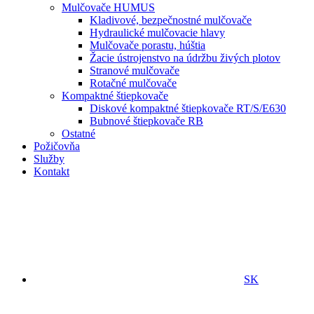
Mulčovače HUMUS
Kladivové, bezpečnostné mulčovače
Hydraulické mulčovacie hlavy
Mulčovače porastu, húštia
Žacie ústrojenstvo na údržbu živých plotov
Stranové mulčovače
Rotačné mulčovače
Kompaktné štiepkovače
Diskové kompaktné štiepkovače RT/S/E630
Bubnové štiepkovače RB
Ostatné
Požičovňa
Služby
Kontakt
SK