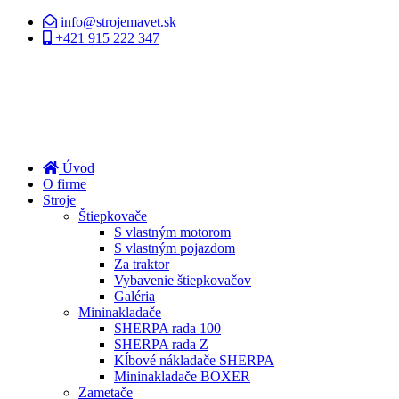
info@strojemavet.sk
+421 915 222 347
Úvod
O firme
Stroje
Štiepkovače
S vlastným motorom
S vlastným pojazdom
Za traktor
Vybavenie štiepkovačov
Galéria
Mininakladače
SHERPA rada 100
SHERPA rada Z
Kĺbové nákladače SHERPA
Mininakladače BOXER
Zametače