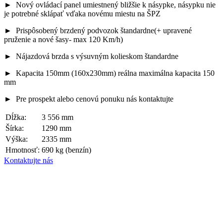
► Nový ovládací panel umiestnený bližšie k násypke, násypku nie
je potrebné sklápať vďaka novému miestu na ŠPZ
► Prispôsobený brzdený podvozok štandardne(+ upravené
pruženie a nové šasy- max 120 Km/h)
► Nájazdová brzda s výsuvným kolieskom štandardne
► Kapacita 150mm (160x230mm) reálna maximálna kapacita 150
mm
► Pre prospekt alebo cenovú ponuku nás kontaktujte
Dĺžka:
3 556 mm
Šírka:
1290 mm
Výška:
2335 mm
Hmotnosť:
690 kg (benzín)
Kontaktujte nás