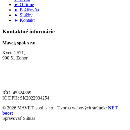
► O firme
► Požičovňa
► Služby
► Kontakt
Kontaktné informácie
Mavet, spol. s r.o.
Kvetná 571,
900 51 Zohor
+421 915 222 347
info@strojemavet.sk
matlovic@strojemavet.sk
IČO: 45324859
IČ DPH: SK2022934254
© 2026 MAVET, spol. s r.o. | Tvorba webových stránok:
NET
boost
Spravovať Súhlas