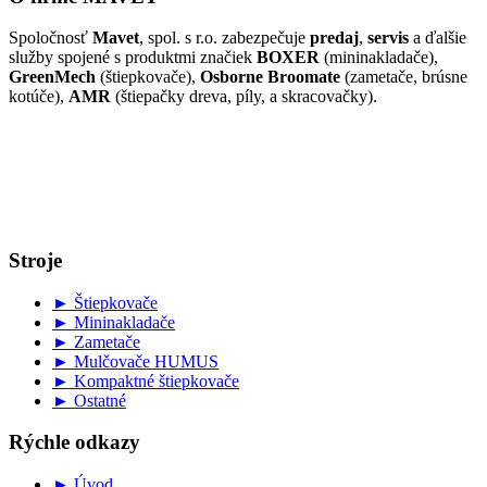
Spoločnosť
Mavet
, spol. s r.o. zabezpečuje
predaj
,
servis
a ďalšie
služby spojené s produktmi značiek
BOXER
(mininakladače),
GreenMech
(štiepkovače),
Osborne Broomate
(zametače, brúsne
kotúče),
AMR
(štiepačky dreva, píly, a skracovačky).
Stroje
► Štiepkovače
► Mininakladače
► Zametače
► Mulčovače HUMUS
► Kompaktné štiepkovače
► Ostatné
Rýchle odkazy
► Úvod