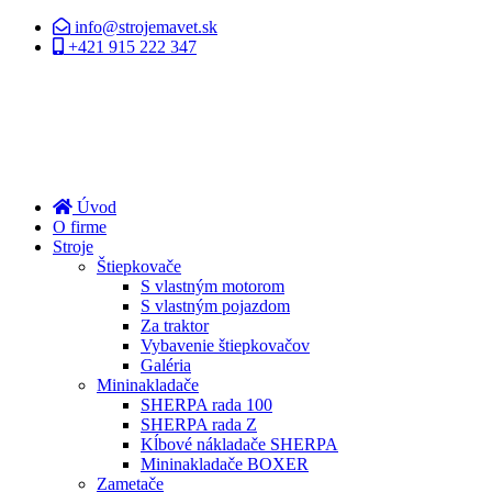
info@strojemavet.sk
+421 915 222 347
Úvod
O firme
Stroje
Štiepkovače
S vlastným motorom
S vlastným pojazdom
Za traktor
Vybavenie štiepkovačov
Galéria
Mininakladače
SHERPA rada 100
SHERPA rada Z
Kĺbové nákladače SHERPA
Mininakladače BOXER
Zametače