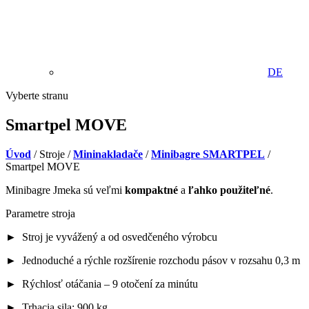
DE
Vyberte stranu
Smartpel MOVE
Úvod
/ Stroje /
Mininakladače
/
Minibagre SMARTPEL
/
Smartpel MOVE
Minibagre Jmeka sú veľmi
kompaktné
a
ľahko použiteľné
.
Parametre stroja
► Stroj je vyvážený a od osvedčeného výrobcu
► Jednoduché a rýchle rozšírenie rozchodu pásov v rozsahu 0,3 m
► Rýchlosť otáčania – 9 otočení za minútu
► Trhacia sila: 900 kg