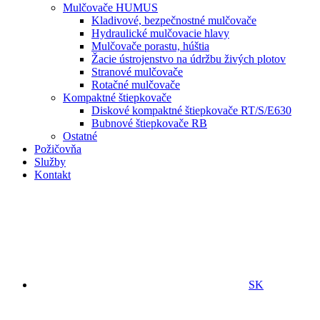
Mulčovače HUMUS
Kladivové, bezpečnostné mulčovače
Hydraulické mulčovacie hlavy
Mulčovače porastu, húštia
Žacie ústrojenstvo na údržbu živých plotov
Stranové mulčovače
Rotačné mulčovače
Kompaktné štiepkovače
Diskové kompaktné štiepkovače RT/S/E630
Bubnové štiepkovače RB
Ostatné
Požičovňa
Služby
Kontakt
SK