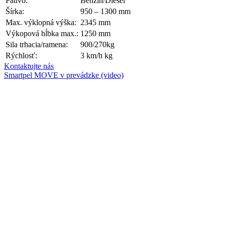
Palivo:
Benzín/Diesel
Šírka:
950 – 1300 mm
Max. výklopná výška:
2345 mm
Výkopová hĺbka max.:
1250 mm
Sila trhacia/ramena:
900/270kg
Rýchlosť:
3 km/h kg
Kontaktujte nás
Smartpel MOVE v prevádzke (video)